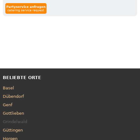
Partyservice anfragen
catering service request
BELIEBTE ORTE
Basel
Dübendorf
Genf
Gottlieben
Grindelwald
Güttingen
Horgen