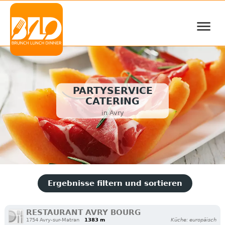
≡
PARTYSERVICE
CATERING
in Avry
Ergebnisse filtern und sortieren
RESTAURANT AVRY BOURG
1754 Avry-sur-Matran
1383 m
Küche: europäisch