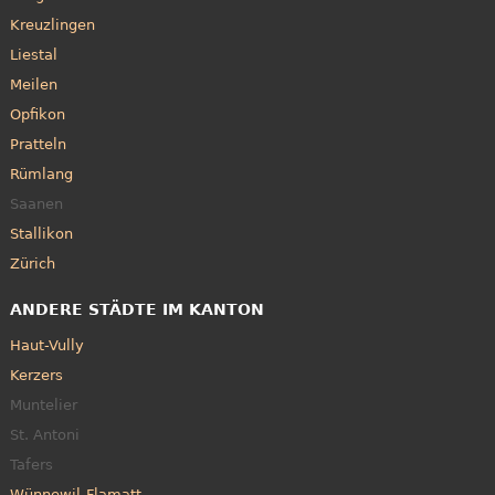
Kreuzlingen
Liestal
Meilen
Opfikon
Pratteln
Rümlang
Saanen
Stallikon
Zürich
ANDERE STÄDTE IM KANTON
Haut-Vully
Kerzers
Muntelier
St. Antoni
Tafers
Wünnewil-Flamatt