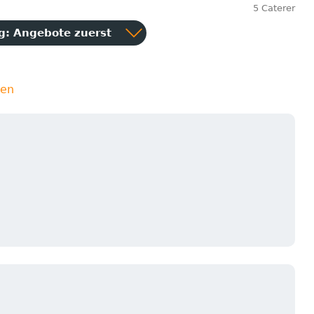
5 Caterer
ng:
Angebote zuerst
ien