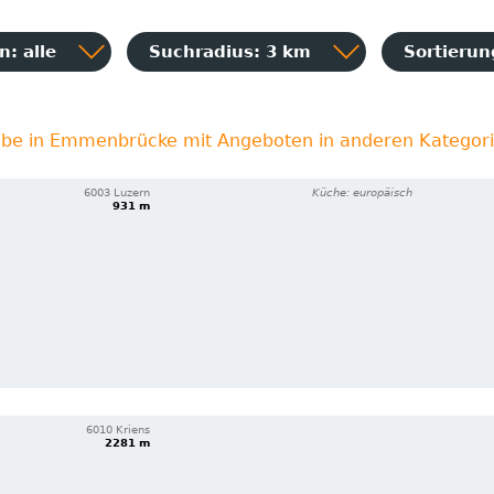
: alle
Suchradius: 3 km
Sortieru
ebe in Emmenbrücke mit Angeboten in anderen Kategor
6003 Luzern
Küche: europäisch
931 m
6010 Kriens
2281 m