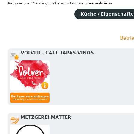
Partyservice / Catering
in
›
Luzern
›
Emmen
›
Emmenbrücke
Küche / Eigenschaften
Betri
VOLVER - CAFÉ TAPAS VINOS
Partyservice anfragen
catering service request
METZGEREI MATTER