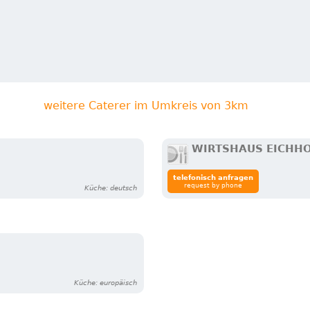
weitere Caterer im Umkreis von 3km
WIRTSHAUS EICHH
telefonisch anfragen
request by phone
Küche: deutsch
Küche: europäisch