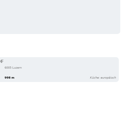
OF
6005 Luzern
998 m
Küche: europäisch