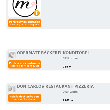
Partyservice anfragen
catering service request
ODERMATT BÄCKEREI KONDITOREI
6003 Luzern
Partyservice anfragen
catering service request
758 m
DON CARLOS RESTAURANT PIZZERIA
6015 Luzern
telefonisch anfragen
request by phone
2262 m