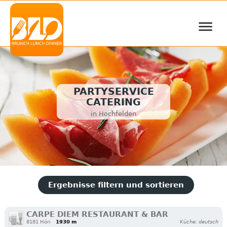
≡
PARTYSERVICE
CATERING
in Hochfelden
Ergebnisse filtern und sortieren
CARPE DIEM RESTAURANT & BAR
8181 Höri
1930 m
Küche: deutsch