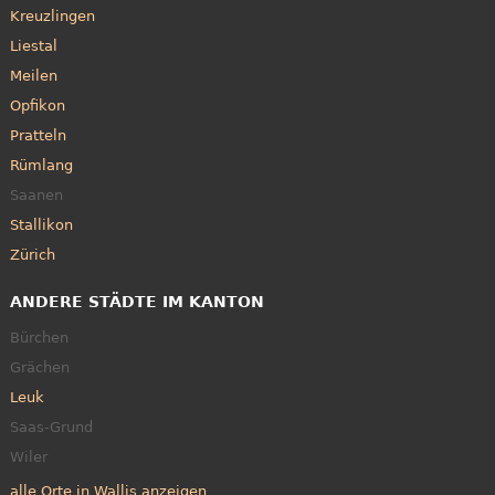
Kreuzlingen
Liestal
Meilen
Opfikon
Pratteln
Rümlang
Saanen
Stallikon
Zürich
ANDERE STÄDTE IM KANTON
Bürchen
Grächen
Leuk
Saas-Grund
Wiler
alle Orte in Wallis anzeigen