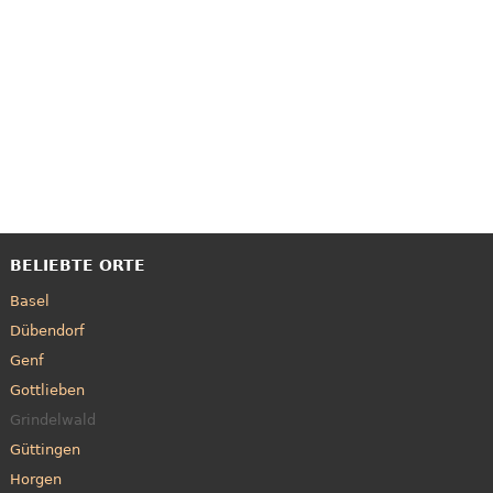
BELIEBTE ORTE
Basel
Dübendorf
Genf
Gottlieben
Grindelwald
Güttingen
Horgen