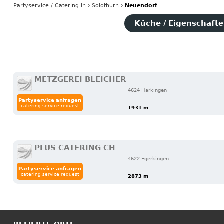
Partyservice / Catering
in
›
Solothurn
›
Neuendorf
Küche / Eigenschaften
METZGEREI BLEICHER
4624 Härkingen
Partyservice anfragen
catering service request
1931 m
PLUS CATERING CH
4622 Egerkingen
Partyservice anfragen
catering service request
2873 m