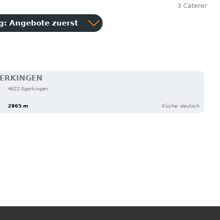
3 Caterer
ng:
Angebote zuerst
GERKINGEN
4622 Egerkingen
2865 m
Küche: deutsch