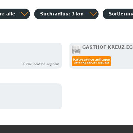
: alle
Suchradius: 3 km
Sortieru
GASTHOF KREUZ E
Partyservice anfragen
catering service request
Küche: deutsch, regional