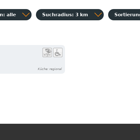
: alle
Suchradius: 3 km
Sortieru
Küche: regional