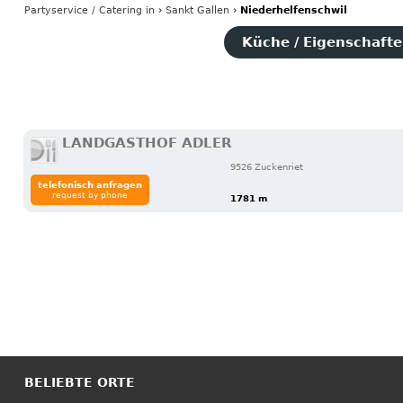
Partyservice / Catering
in
›
Sankt Gallen
›
Niederhelfenschwil
Küche / Eigenschaften
LANDGASTHOF ADLER
9526 Zuckenriet
telefonisch anfragen
request by phone
1781 m
BELIEBTE ORTE