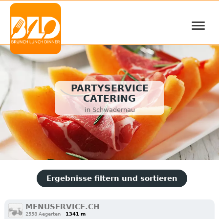
≡
PARTYSERVICE
CATERING
in Schwadernau
Ergebnisse filtern und sortieren
MENUSERVICE.CH
2558 Aegerten
1341 m