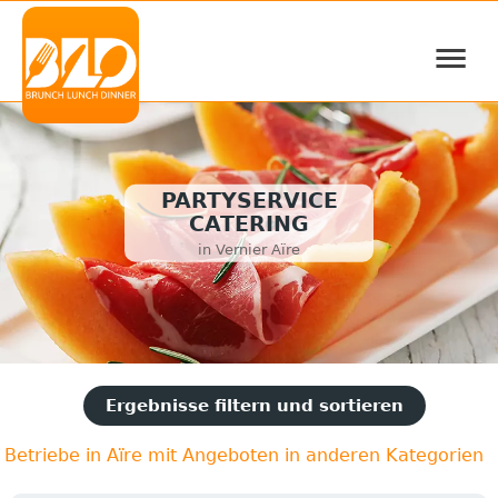
≡
PARTYSERVICE
CATERING
in Vernier Aïre
Ergebnisse filtern und sortieren
Betriebe in Aïre mit Angeboten in anderen Kategorien