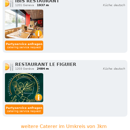
IBIS RESTAURANT
1201 Geneva
1937 m
Küche: deutsch
Partyservice anfragen
catering service request
RESTAURANT LE FIGUIER
1203 Genève
2484 m
Küche: deutsch
Partyservice anfragen
catering service request
weitere Caterer im Umkreis von 3km