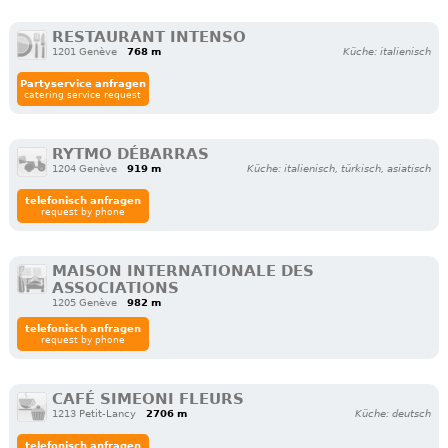
RESTAURANT INTENSO
1201 Genève
768 m
Küche: italienisch
Partyservice anfragen
catering service request
RYTMO DÉBARRAS
1204 Genève
919 m
Küche: italienisch, türkisch, asiatisch
telefonisch anfragen
request by phone
MAISON INTERNATIONALE DES
ASSOCIATIONS
1205 Genève
982 m
telefonisch anfragen
request by phone
CAFÉ SIMEONI FLEURS
1213 Petit-Lancy
2706 m
Küche: deutsch
telefonisch anfragen