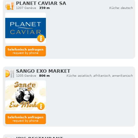
PLANET CAVIAR SA
1207 Genève
359 m
Küche: deutsch
telefonisch anfragen
request by phone
SANGO EXO MARKET
1205 Genève
806 m
Küche: asiatisch, afrikanisch, amerikanisch
telefonisch anfragen
request by phone