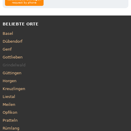
request by phone
BELIEBTE ORTE
Basel
Dübendorf
Genf
Gottlieben
Grindelwald
Güttingen
Horgen
Kreuzlingen
Liestal
Meilen
Opfikon
Pratteln
Rümlang