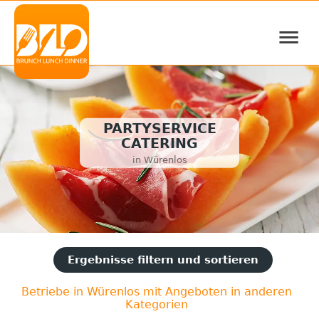
≡
PARTYSERVICE
CATERING
in Würenlos
Ergebnisse filtern und sortieren
Betriebe in Würenlos mit Angeboten in anderen
Kategorien