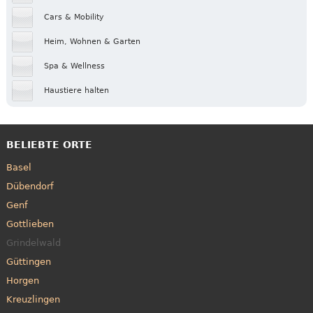
Cars & Mobility
Heim, Wohnen & Garten
Spa & Wellness
Haustiere halten
BELIEBTE ORTE
Basel
Dübendorf
Genf
Gottlieben
Grindelwald
Güttingen
Horgen
Kreuzlingen