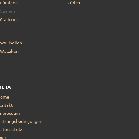
Rümlang
Zürich
Saanen
Stallikon
Wallisellen
Wetzikon
META
Home
ontakt
mpressum
utzungsbedingungen
atenschutz
ogin