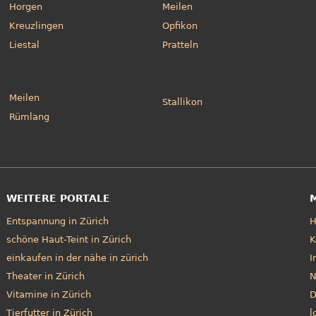
Horgen
Meilen
Kreuzlingen
Opfikon
Liestal
Pratteln
Meilen
Stallikon
Rümlang
WEITERE PORTALE
Entspannung in Zürich
schöne Haut-Teint in Zürich
K
einkaufen in der nähe in zürich
I
Theater in Zürich
N
Vitamine in Zürich
D
Tierfutter in Zürich
l